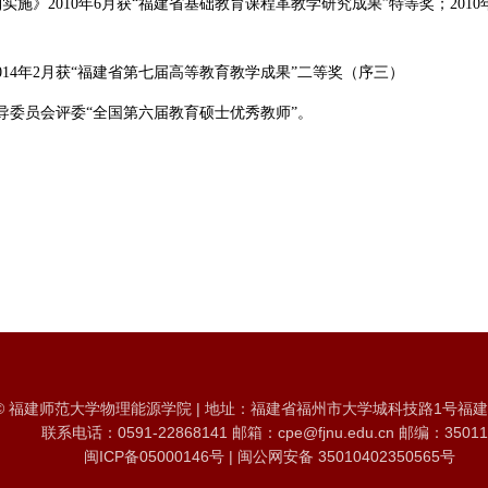
利实施》
2010
年
6
月获“福建省基础教育课程革教学研究成果”特等奖；
2010
014
年
2
月获“福建省第七届高等教育教学成果”二等奖（序三）
导委员会评委“全国第六届教育硕士优秀教师”。
© 福建师范大学物理能源学院 | 地址：福建省福州市大学城科技路1号福
联系电话：0591-22868141 邮箱：cpe@fjnu.edu.cn 邮编：35011
闽ICP备05000146号 | 闽公网安备 35010402350565号