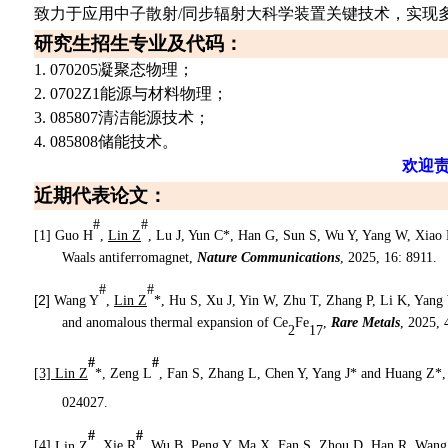
致力于应用中子散射
/
同步辐射
大科学装置关键技术
，实现
研究生招生专业及代码：
1. 070205
凝聚态物理；
2. 0702Z1
能源与材料物理
；
3
. 0
85807
清洁能源技术；
4
. 0
85808
储能技术。
欢迎
近期
代表论文：
#
#
[1]
Guo H
,
Lin Z
, Lu J, Yun C*, Han G, Sun S, Wu Y, Yang W, Xiao 
Waals antiferromagnet
,
Nature Communications
, 2025, 16: 8911.
#
#
[2]
Wang Y
,
Lin Z
*, Hu S, Xu J, Yin W, Zhu T, Zhang P, Li K, Yan
and anomalous thermal expansion of Ce
Fe
,
Rare Metals
,
2025, 
2
17
#
#
[3]
Lin Z
*
, Zeng L
, Fan S, Zhang L, Chen Y, Yang J* and Huang Z*
024027.
#
#
[4]
Lin Z
, Xie R
, Wu B, Peng Y, Ma X, Fan S, Zhou D, Han R, Wan