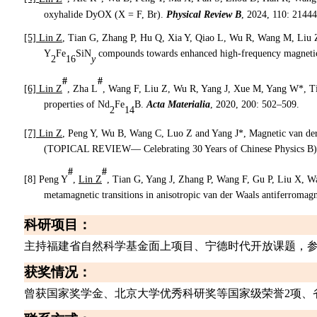
oxyhalide DyO
X
(
X
=
F,
Br)
.
Physical Review B
, 2024, 110: 21444
[5]
Lin Z
, Tian G, Zhang P, Hu Q, Xia Y, Qiao L, Wu R, Wang M, Liu
Y
Fe
SiN
compounds towards enhanced high-frequency magnetic
2
16
y
#
#
[6]
Lin Z
, Zha L
, Wang F, Liu Z, Wu R, Yang J, Xue M, Yang W
*
, T
properties of Nd
Fe
B
.
Acta Materialia
, 2020, 200: 502–509.
2
14
[7]
Lin Z
, Peng Y, Wu B, Wang C, Luo Z and Yang J
*
, Magnetic van der
(TOPICAL REVIEW— Celebrating 30 Years of Chinese Physics B)
#
#
[8]
Peng Y
,
Lin Z
, Tian G, Yang J, Zhang P, Wang F, Gu P, Liu X, 
metamagnetic transitions in anisotropic van der Waals antiferromag
科研项目
：
主持福建省自然科学基金面上项目、宁德时代开放课题，
获奖情况：
曾获国家奖学金、北京大学优秀科研奖等国家级荣誉
2
项、