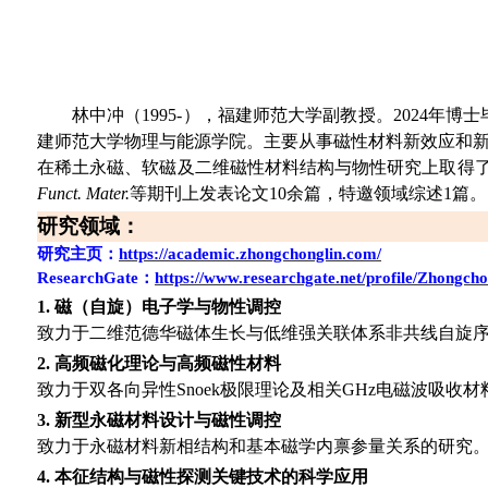
林中冲（
1995-
），
福建师范大学副教授。
2024
年博士
建师范大学物理与能源学院
。主要从事磁性材料
新效应和
在稀土
永磁、软磁及二维磁性材料结构与物性研究上取得
Funct. Mater.
等期刊上发表论文
10
余篇
，
特邀
领域综述
1
篇。
研究领域
：
研究主页
：
https://academic.zhongchonglin.com/
ResearchGate
：
https://www.researchgate.net/profile/Zhongch
1.
磁（自旋）电子学与物性调控
致力于二维范德华磁体生长与低维强关联体系非共线自旋
2.
高频磁化理论与高频磁性材料
致力于双各向异性
Snoek
极限理论及相关
GHz
电磁波吸收材
3.
新型永磁材料设计与磁性调控
致力于永磁材料新相结构和基本磁学内禀参量关系的研究
4.
本征结构与磁性探测关键技术的科学应用