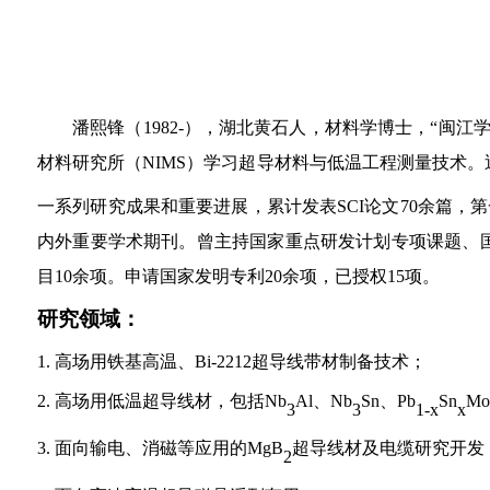
潘熙锋（
1982-
），湖北黄石人，材料学博士，“闽江学
材料研究所（
NIMS
）学习超导材料与低温工程测量技术。
一系列研究成果和重要进展，累计发表
SCI
论文
7
0
余篇，第
内外重要学术期刊。曾主持国家重点研发计划专项课题、国
目
10
余项。申请国家发明专利
20
余项，已授权
15
项。
研究领域：
1.
高场用铁基高温、
Bi-2212
超导线带材制备技术；
2.
高场用低温超导线材，包括
Nb
Al
、
Nb
Sn
、
Pb
Sn
Mo
3
3
1-x
x
3.
面向输电、消磁等应用的
MgB
超导线材及电缆研究开发
2