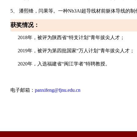
5、
潘熙锋，闫果等。一种
Nb3Al
超导线材前躯体导线的制
获奖情况：
2018
年，被评为陕西省
“
特支计划
”
青年拔尖人才；
2019
年，被评为第四批国家
“
万人计划
”
青年拔尖人才；
2020
年，入选福建省
“
闽江学者
”
特聘教授。
电子邮箱：
panxifeng@fjnu.edu.cn