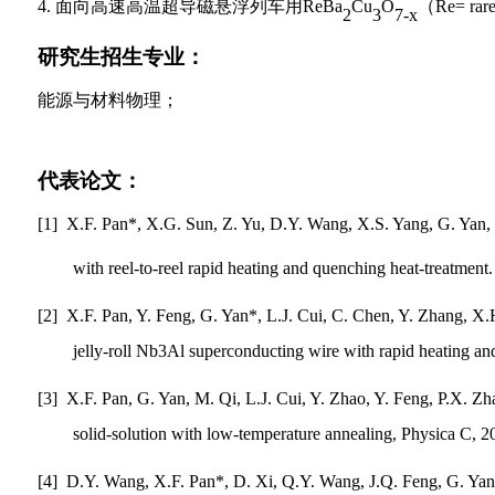
4.
面向高速高温超导磁悬浮列车用
ReBa
Cu
O
（
Re= rare
2
3
7-x
研究生招生专业：
能源与材料物理；
代表论文：
[1] X.F. Pan*, X.G. Sun, Z. Yu, D.Y. Wang, X.S. Yang, G. Yan, an
with reel-to-reel rapid heating and quenching heat-treatme
[2] X.F. Pan, Y. Feng, G. Yan*, L.J. Cui, C. Chen, Y. Zhang, X.H
jelly-roll Nb3Al superconducting wire with rapid heating a
[3] X.F. Pan, G. Yan, M. Qi, L.J. Cui, Y. Zhao, Y. Feng, P.X. Zh
solid-solution with low-temperature annealing, Physica C, 2
[4] D.Y. Wang, X.F. Pan*, D. Xi, Q.Y. Wang, J.Q. Feng, G. Yan*