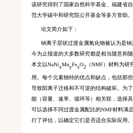
该研究得到了国家自然科学基金、福建省自
范大学碳中和研究院公开基金等多方资助。
论文简介如下：
钠离子层状过渡金属氧化物被认为是钠
今为止报道的大多数研究都是相当随意和随
本文以
NaNi
Mn
Fe
O
（
NMF
）材料为研
x
y
z
2
用。每个元素独特的优点和缺点，包括那些
导致阳离子迁移和不可逆的结构破坏。为了
能（容量、速率、循环等）相关联，选择具
可以选择不同过渡金属配比的
NMF
材料满
行了评估，以确定它们是否适合实际应用。