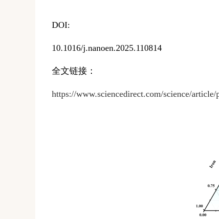
D
OI:
10.1016/j.nanoen.2025.110814
全文链接：
https://www.sciencedirect.com/science/articl