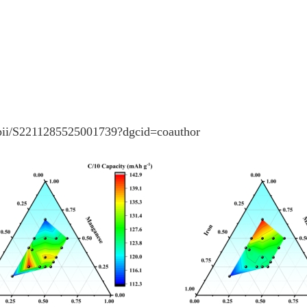
e/pii/S2211285525001739?dgcid=coauthor