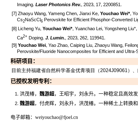
Imaging.
Laser Photonics Rev.
, 2023, 17, 2200851.
[7] Zhaoyu Wang, Yameng Chen, Jianxi Ke,
Youchao Wei*
, Y
Cs
NaScCl
Perovskite for Efficient Phosphor-Converted Li
2
6
[8] Licheng Yu,
Youchao Wei*
, Yuanchao Lei, Yongsheng Liu
2+
Ca
Doping.
J
.
Lumin.
, 2023, 262, 119941.
[9]
Youchao Wei
, Yao Zhao, Caiping Liu, Zhaoyu Wang, Feilo
Perovskite/Fluoride Nanocomposites for Efficient and Ultra-
科研项目
：
目前主持福建省自然科学基金优青项目（
2024J09061
）、
已授权发明专利
：
洪茂椿，
魏游超
，王昭宇，刘永升
。
一种稳定且高效发
魏游超
，付虎辉，刘永升，洪茂椿
。
一种稀土上转换和
电子邮箱：
weiyouchao@fjoel.cn