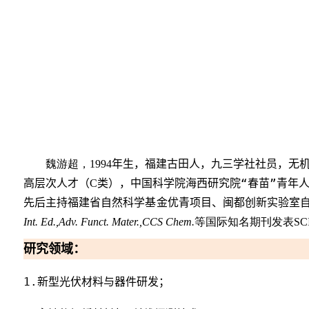
魏游超，
年生
，福建
古田
人，
九三学社社员，无
19
94
高层次人才（
类），
中国科学院海西研究院“春苗”青年
C
先后主持福建省自然科学基金优青项目、闽都创新实验室
等国际知名期刊发表
Int. Ed.,
Adv. Funct. Mater.,
CCS Chem.
SC
研究领域：
1.
新型光伏材料与器件研发
；