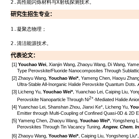
2.
高性能闪烁材料与
X
射线探测技术。
研究生招生专业：
1.
凝聚态物理；
2.
清洁能源技术。
代表论文：
[1]
Youchao Wei
, Xianjin Wang, Zhaoyu Wang, Di Wang, Yame
Type Perovskite/Fluoride Nanocomposites Through Sublattic
[2] Zhaoyu Wang,
Youchao Wei*
, Yameng Chen, Haoyu Zhang, 
Ultra-Stable All-Inorganic Halide Perovskite Quantum Dots.
[3] Licheng Yu,
Youchao Wei*
, Yuanchao Lei, Caiping Liu, Yo
2+
Perovskite Nanoparticle Through Ni
-Mediated Halide Ani
[4] Yuanchao Lei, Shanshan Zhou, Jianxi Ke*, Licheng Yu,
You
Emitter through Multi-Coupling of Confined Quasi-0D & 2D 
[5] Yameng Chen, Zhaoyu Wang,
Youchao Wei*
, Yongsheng L
Perovskites Through Tin Vacancy Tuning.
Angew. Chem. Int
[6] Zhaoyu Wang,
Youchao Wei*
, Caiping Liu, Yongsheng Liu