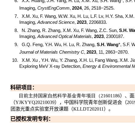
X.X. Huang, J.H. Yang, H. Lu, X.M. Xu, S.H. Wang*, S.F.
Imaging,
CrystEngComm
,
2024
, 26, 2518−2525.
X.M. Xu, F. Wang, W.W. Xu, H. Lu, L.F. Lv, H.Y. Sha, X.M.
Imaging,
Advanced Science
,
2023
, 2206833.
N. Zhang, R. Zhang, X.M. Xu, F. Wang, Z.C. Sun,
S.H. W
Imaging,
Advanced Optical Materials
,
2023
, 2300187.
G.Q. Feng, Y.H. Wu, H. Lu, R. Zhang,
S.H. Wang
*, S.F. 
Journal of Materials Chemistry C
,
2023
, 11, 2863−2870
.
X.M. Xu , Y.H. Wu, Y. Zhang, X.H. Li, Fang Wang, X.M. Ji
Exploring MeV X-ray Detection,
Energy & Environmental M
科研项目
：
目前主持国家自然科学基金青年项目（
）
、
面
21601186
（
）
，中国科学院青年创新促进会（
YJKYYQ20210039
201
团激光重点实验室
开放课题（
）。
KLLDT202011
已授权发明专利
：