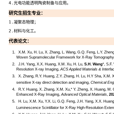
4.
光电功能透明陶瓷制备与应用。
研究生招生专业
：
1
.
凝聚态物理；
2.
材料与化工
。
代表论文：
X.M. Xu, H. Lu, X. Zhang, L. Wang, G.Q. Feng, L.Y. Zheng
Woven Supramolecular Framework for X-Ray Tomography
J.H. Yang, X.X. Huang, X.M. Xu, H. Lu,
S.H. Wang
*, S.F
Resolution X
-
ray Imaging,
ACS Applied Materials & Interfa
X. Zhang, R.Y. Huang, Z.Y. Zhang, H. Lu, H.Y Sha, X.M. 
sensitive X-ray direct detection and imaging,
Chemical Engi
R.Y. Huang, X. Zhang, X.M. Xu,* Y. Zheng, X. Huang, M. C
Enhanced X-Ray Imaging,
Advanced Optical Materials
,
20
H. Lu, X.M. Xu, Y.X. Li, G.Q. Feng, J.H. Yang, X.X. Huan
Luminescence Scintillator for X-Ray High-Resolution Exte