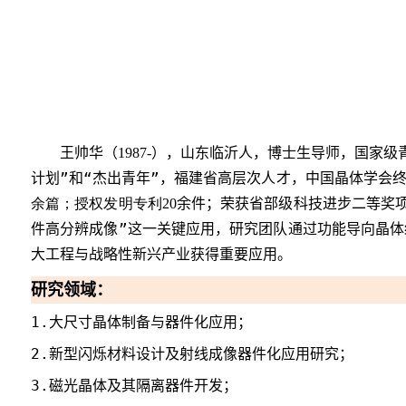
王
帅华
（
）
，
山东临沂人，
博士生导师
，
国家级
198
7
-
计划”和“杰出青年”
，
福建省高层次人才
，
中国晶体学会
余篇；授权发明专利
余件
；荣获省部级科技进步二等奖
20
件高分辨成像”这一关键应用，研究团队通过功能导向晶
大工程与战略性新兴产业获得重要应用。
研究领域：
1.
大尺寸晶体制备与器件化应用；
2.
新型闪烁材料设计及射线成像器件化应用研究；
3.
磁光晶体及其隔离器件开发；