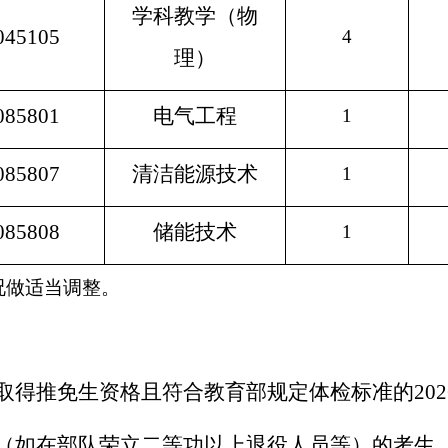
学科教学（物
045105
4
理）
085801
电气工程
1
085807
清洁能源技术
1
085808
储能技术
1
做适当调整。
取得推免生资格且符合教育部规定体检标准的
202
（如在部队荣立二等功以上退役人员等）的考生