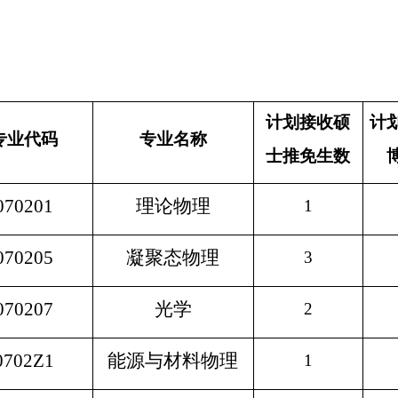
计划接收硕
计
专业代码
专业名称
士推免生数
070201
理论物理
1
070205
凝聚态物理
3
07020
7
光学
2
0702Z1
能源与材料物理
1