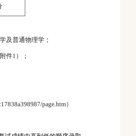
分
学及普通物理学；
附件
1
）
；
b/c17838a398987/page.htm
）