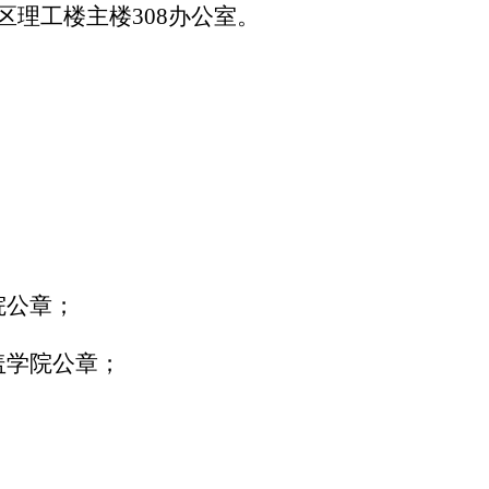
区理工楼主楼
308
办公室。
；
院公章；
盖学院公章；