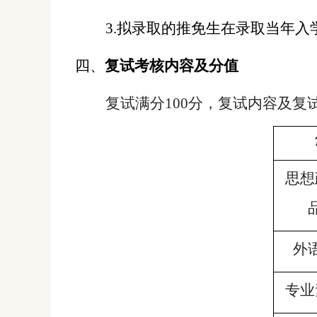
3
.
拟录取的推免生在录取当年入
四、
复试考核内容及分值
复试满分
100
分，复试内容及复
思想
外
专业