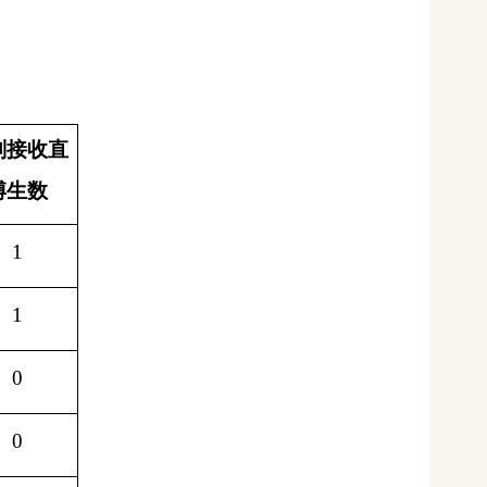
划接收直
博生数
1
1
0
0