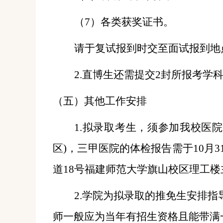
（
7
）各类获奖证书。
请于复试报到时交至面试报到地
2.
直博生还需提交
2封所报考学
（五）其他工作安排
1.
拟录取考生，须参加我校医院
区
)
，三甲医院的体检报告需于
10
月
3
道
18
号福建师范大学旗山校区
理工楼
2.学院为拟录取的推免生安排
师一般应为当年有招生资格且能带满