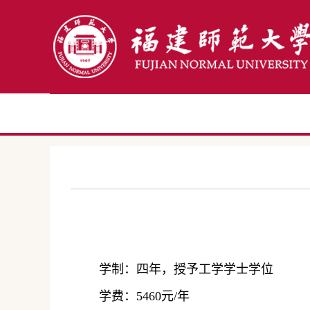
学制
：
四年，授予工学学士学位
学费：
5460
元
/
年