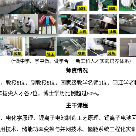
（
“做中学、学中做、做学合一”新工科人才实践培养体系
）
师资情况
位，教授
8
位，副教授
8
位，国家级教学名师
1
位，闽江学者
年拔尖人才各
2
位，博士学历比例超过
80%
。
主干课程
理、电化学原理、锂离子电池制造工艺原理、锂离子电池
用技术、储能功率变换与并网技术、储能系统工程化实