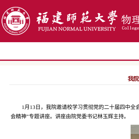
我院
1
月
13
日
，
我院
邀请校学习贯彻党的二十届四中全
会精神
”
专题
讲座
。
讲座由院党委书记林玉辉主持。