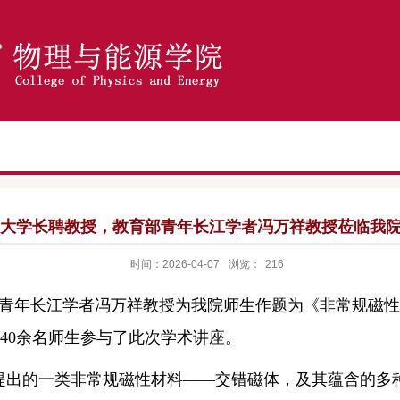
大学长聘教授，教育部青年长江学者冯万祥教授莅临我
时间：2026-04-07
浏览：
216
青年长江
学者
冯万祥
教授为我院师生作题为《
非常规磁性
40余名师生参与了此次学术讲座。
提出的一类非常规磁性材料
——交错磁体，
及其
蕴含
的
多