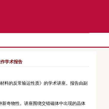
院作学术报告
材料的反常输运性质
》的学术讲座。报告由副
种新奇物性
。讲座围绕
交错磁体中
出
现
的
晶体