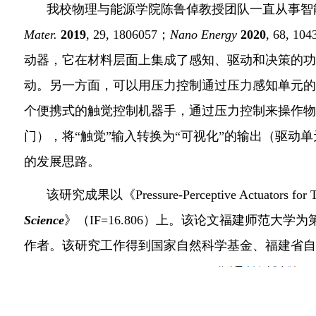
我校物理与能源学院陈鲁倬
教授团队
一直从事智
Mater.
2019
, 29, 1806057
；
Nano Energy
2020
, 68, 104
动器，它在材料层面上集成了感知、驱动和决策的功
动。另一方面，可以用压力控制通过压力感知单元的
个便携式的触觉控制机器手，通过压力控制来操作物
门），将
“触觉”输入转换为“可视化”的输出（驱
的发展思路。
该
研究成果以《
Pressure-Perceptive Actuators for 
Science
》（
IF=16.806
）
上
。
该论文福建师范大学为
作者。
该
研究工作得到国家自然科学基金
、
福建省自