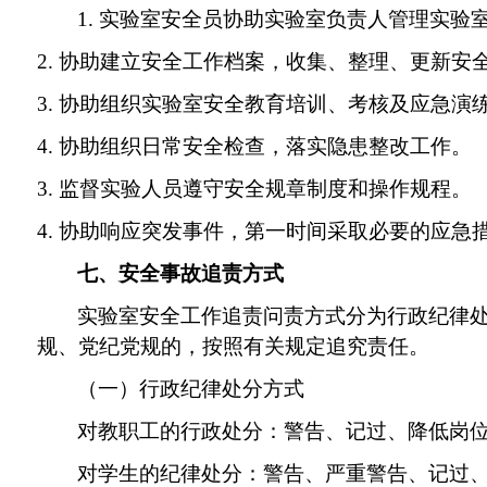
1
.
实验室安全员
协助
实验室负责人
管理实验
2
.
协助
建立
安全工作档案，收集、整理、更新安
3. 协助
组织
实验室安全教育培训、
考核
及应急演
4. 协助
组织
日常安全检查，
落实
隐患整改工作
。
3.
监督
实验人员遵守安全规章制度和操作规程
。
4.
协助响应突发事件，第一时间
采取必要的应急
七、安全事故追责方式
实验室安全工作追责问责方式分为行政纪律
规、党纪党规的，按照有关规定追究责任。
（一）行政纪律处分方式
对教职工的行政处分：警告、记过、降低岗
对学生的纪律处分：警告、严重警告、记过