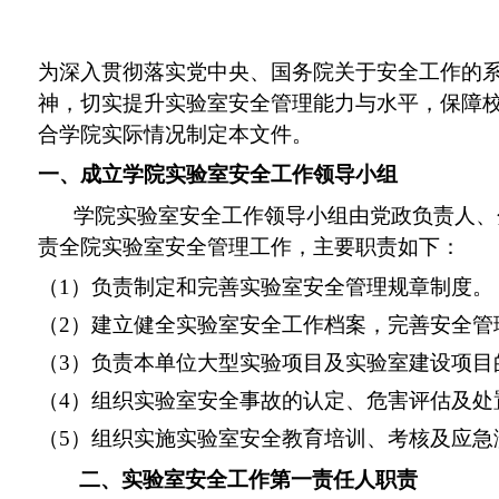
为深入贯彻落实党中央、国务院关于安全工作的
神，切实
提升
实验室安全管理能力
与
水平，保障
合学院
实际情况
制定本
文件
。
一、成立
学院实验室安全工作领导小组
学院实验室安全工作
领导
小组由党政负责人、
责全院实验室安全管理工作，主要
职责如下
：
（
1
）
负责制
定和完善
实验室安全管理规章制度
。
（
2）建立健全实验室安全工作档案，完善安全管
（
3）
负责
本单位大型实验项目及实验室建设项目
（
4）组织实验室安全事故的认定、危害评估及处
（
5
）组织实施实验室安全教育培训、考
核
及应急
二、实验室安全工作第一责任人职责