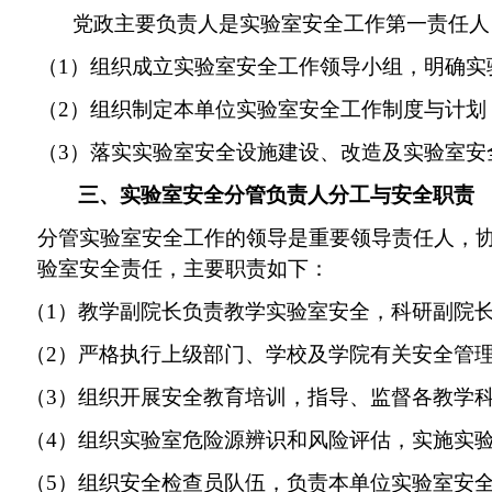
党政主要负责人是实验室安全工作第一责任人
（
1）组织成立实验室安全工作领导小组，明确实
（
2）组织制定本单位实验室安全工作制度与计划
（
3
）
落实实验室安全设施建设、改造
及
实验室安
三、实验室安全分管负责人分工与安全职责
分管实验室安全工作的领导是重要领导责任人，
验室安全责任，
主要职责如下：
（
1）教学副院长负责教学实验室安全，科研副院
（
2）严格执行上级部门、学校
及
学院有关安全管
（
3）组织开展安全教育培训，指导、监督各教学
（
4）组织
实验室
危险源辨识和风险评
估，
实施实
（
5）
组织
安全检查员队伍，
负责本单位实验室安