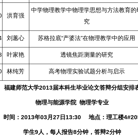
中学物理教学中物理学思想与方法教育的
0
洪育强
究
4
刘蕙心
苏格拉底
“
产婆法
”
在物理教学中的应用
8
叶家艳
透镜焦距测量的研究
0
林纯芳
高考物理实验试题分析与启示
福建师范大学
2013
届本科生毕业论文答辩分组安排
物理与能源学院
物理学专业
时间：
2013
年
03
月
27
日
13:30
地点：理工楼
4#20
学生
9
人，每人报告
8
分钟，答辩
2
分钟