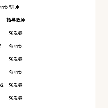
丽钦
/
讲师
指导教师
赖发春
究
蒋丽钦
赖发春
蒋丽钦
线
赖发春
赖发春