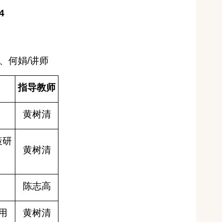
4
、何娟
/
讲师
指导教师
黄树清
策研
黄树清
陈志高
用
黄树清