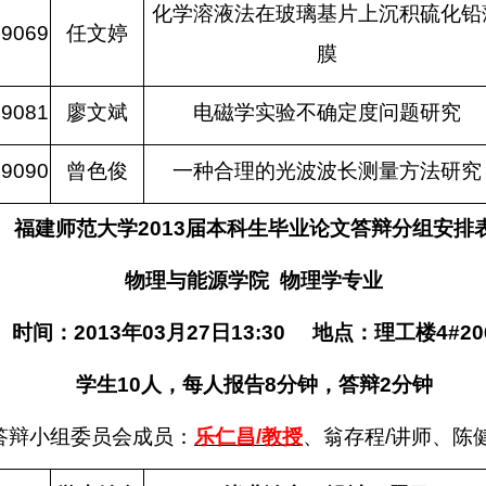
化学溶液法在玻璃基片上沉积硫化铅
09069
任文婷
膜
09081
廖文斌
电磁学实验不确定度问题研究
09090
曾色俊
一种合理的光波波长测量方法研究
福建师范大学
2013
届本科生毕业论文答辩分组安排
物理与能源学院
物理学专业
时间：
2013
年
03
月
27
日
13:30
地点：理工楼
4#20
学生
10
人，每人报告
8
分钟，答辩
2
分钟
答辩小组委员会成员：
乐仁昌
/
教授
、翁存程
/
讲师、陈