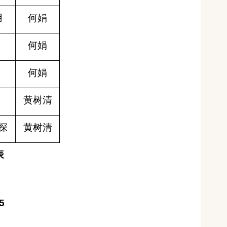
用
何娟
何娟
何娟
黄树清
探
黄树清
表
5