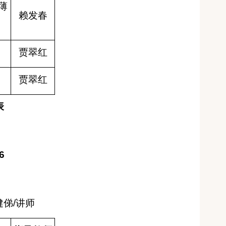
薄
赖发春
贾翠红
贾翠红
表
6
健
俤
/
讲师