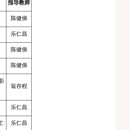
指导教师
陈健俤
乐仁昌
陈健俤
陈健俤
影
翁存程
乐仁昌
究
乐仁昌