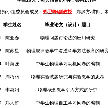
学生
10
人，每人报告
8
分钟，答辩
2
分钟
答辩小组委员会成员：
郑卫峰
/
副教授
、郑渊方
/
讲师、
学生姓名
毕业论文（设计）题目
1
陈亚春
物理问题讨论法的应用研究
3
陈苏星
物理规律教学中渗透科学方法教育的研
4
叶海强
中学生物理学习动机问卷的编制
6
周巧丽
物理实验试题研究与实验教学的思考
7
李惠娟
物理概念教学引入方式的研究
9
郑大超
中学生物理自主学习问卷的编制