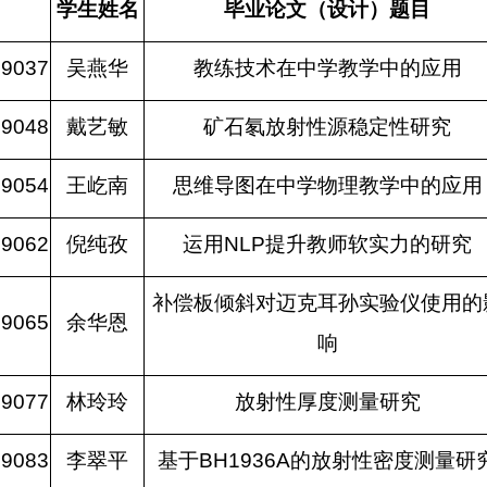
学生姓名
毕业论文（设计）题目
09037
吴燕华
教练技术在中学教学中的应用
09048
戴艺敏
矿石氡放射性源稳定性研究
09054
王屹南
思维导图在中学物理教学中的应用
09062
倪纯孜
运用
NLP
提升教师软实力的研究
补偿板倾斜对迈克耳孙实验仪使用的
09065
余华恩
响
09077
林玲玲
放射性厚度测量研究
09083
李翠平
基于
BH1936A
的放射性密度测量研