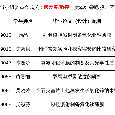
辩小组委员会成员：
赖发春
/
教授
、贾翠红
/
副教授、蒋
学生姓名
毕业论文（设计）题目
09013
康晶
射频磁控溅射制备氧化亚铜薄膜
09018
陈碧泉
物理常规实验和探究实验的比较研
09047
陈逸娇
氧氮化铝薄膜的制备及其光学性质
09055
黄贵恒
双臂电桥灵敏度的研究
09060
吴晓萍
在石英基片上热蒸发生长氧化锌纳米
09068
吴淑芬
磁控溅射制备氮化钛薄膜