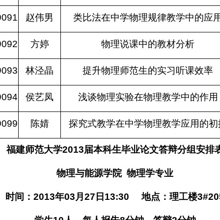
9091
赵伟男
类比法在中学物理规律教学中的应
9092
方婷
物理说课中的教材分析
9093
林泾晶
提升物理师范生的实习听课效率
9094
侯艺凤
浅谈物理实验在物理教学中的作用
9099
陈婧
探究式教学在中学物理教学应用的初
福建师范大学
2013
届本科生毕业论文答辩分组安排
物理与能源学院
物理学专业
时间：
2013
年
03
月
27
日
13:30
地点：理工楼
3#20