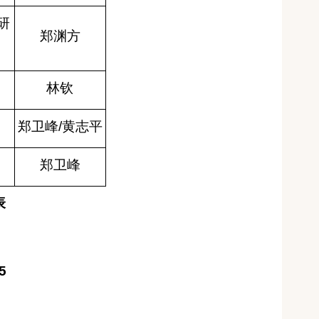
研
郑渊方
林钦
郑卫峰
/
黄志平
郑卫峰
表
5