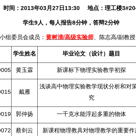
时间：
2013
年
03
月
27
日
13:30
地点：理工楼
3#20
学生
9
人，每人报告
8
分钟，答辩
2
分钟
小组委员会成员：
黄树清
/
高级实验师
、陈志高
/
副教授
学生姓名
毕业论文（设计）题目
9005
黄玉霖
新课标下物理实验教学初探
浅谈高中物理实验教学现状分析和对
9015
戴雁
究
9019
郭仲扬
一千克水能浮起多重的物体
9072
蔡剑云
新课程物理教具对物理教学的重要作