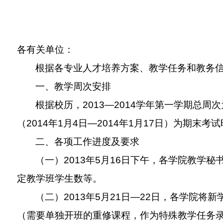
各有关单位：
根据各专业人才培养方案、教学任务和教务
一、教学周次安排
根据校历，
2013—2014
学年第一学期总周次
（
2014
年
1
月
4
日
—2014
年
1
月
17
日）为期末考试
二、各项工作进度及要求
（一）
2013
年
5
月
16
日下午，各学院教学秘
定教学班学生数等。
（二）
2013
年
5
月
21
日
—22
日，各学院将新
（需要单独开班的重修课程，作为特殊教学任务