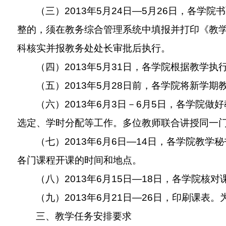
（三）
2013
年
5
月
24
日
—5
月
26
日，各学院书
整的，须在教务综合管理系统中填报并打印《教
科核实并报教务处处长审批后执行。
（四）
2013
年
5
月
31
日，各学院根据教学执
（五）
2013
年
5
月
28
日前，各学院将新学期
（六）
2013
年
6
月
3
日－
6
月
5
日，各学院做好
选定、学时分配等工作。多位教师联合讲授同一
（七）
2013
年
6
月
6
日
—14
日，各学院教学秘
各门课程开课的时间和地点。
（八）
2013
年
6
月
15
日
—18
日，各学院核对
（九）
2013
年
6
月
21
日
—26
日，印刷课表。
三、教学任务安排要求