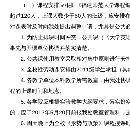
（一）课程安排应根据《福建师范大学课程
超过
120
人，上课人数少于
50
人的班级，应安排
对课表时及时向我处提出调整申请，尤其是公共
1.
为防止排课时间冲突，公共课（《大学英
事先与开课单位协调并落实清楚。
2.
公共课使用教室采取相对集中原则进行安
3.
全校性劳动课安排由
2011
级学生承担（具
4.
各教学单位本科教学所需教室，由我处协
程的上课时间和地点。
5.
各学院应根据实验教学大纲要求，落实好
的，应于
2013
年
5
月
20
日前报我处教室管理科，
6.
周天晚上为全校《形势与政策》课程授课