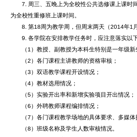
7.
周三、五晚上为全校性公共选修课上课时
为全校性重修班上课时间。
8.
第
18
周为教学周，但周末两天（
2014
年
1
9.
各学院在安排教学任务时，应注意落实以
（
1
）教授、副教授为本科生特别是一年级新
（
2
）各门课程主讲教师的资格审核；
（
3
）双语教学课程开设情况；
（
4
）教材选用情况；
（
5
）实验开出率和新增实验项目开出情况；
（
6
）外聘教师课程编排情况；
（
7
）各门课程教学场地的具体要求、多媒体
（
8
）班级名称及学生人数审核情况。