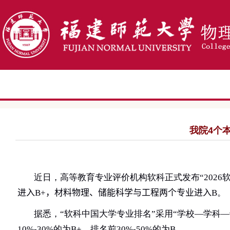
我院4个
近日，高等教育专业评价机构软科正式发布“
2026
进入
B+
，
材料物理、储能科学与工程
两个专业进入
B
。
据悉，“软科中国大学专业排名”采用“学校—学科
10%-30%
的为
B+
，排名前
30%-50%
的为
B
。