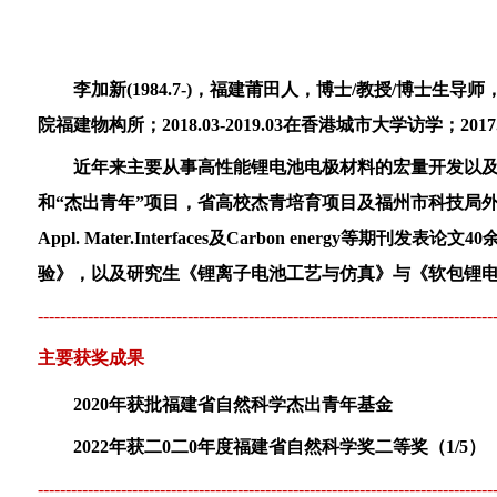
李加新
(1984.7-)
，福建莆田人，博士
/
教授
/
博士生导师
院福建物构所；
2018.03-2019.03
在香港城市大学访学；
2017
近年来主要从事高性能锂电池电极材料的宏量开发以
和
“
杰出青年
”
项目，省高校杰青培育项目及福州市科技局
Appl. Mater.Interfaces
及
Carbon energy
等期刊发表论文
40
验》，以及研究生《锂离子电池工艺与仿真》与《软包锂
----------------------------------------------------------------------------------
主要获奖成果
2020
年获批福建省自然科学杰出青年基金
2022
年获二
0
二
0
年度福建省自然科学奖二等奖（
1/5
）
----------------------------------------------------------------------------------