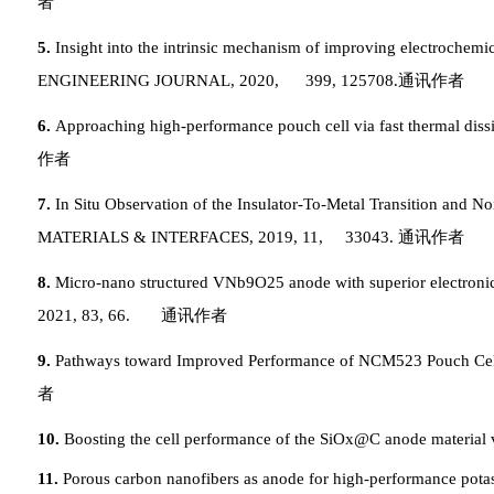
者
5.
Insight into the intrinsic mechanism of improving electrochemica
ENGINEERING JOURNAL
, 2020,
399, 125708.
通讯作者
6.
Approaching high-performance pouch cell via fast thermal dissi
作者
7.
In Situ Observation of the Insulator-To-Metal Transition and N
MATERIALS & INTERFACES
, 2019, 11,
33043.
通讯作者
8.
Micro-nano structured VNb9O25 anode with superior electronic c
2021, 83, 66.
通讯作者
9.
Pathways toward Improved Performance of NCM523 Pouch Cel
者
10.
Boosting the cell performance of the SiOx@C anode material
11.
Porous carbon nanofibers as anode for high-performance potas