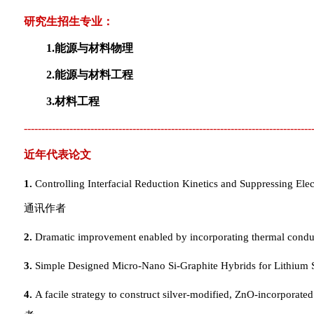
研究生招生专业：
1.
能源与材料物理
2.
能源与材料工程
3.
材料工程
----------------------------------------------------------------------------------
近年代表论文
1.
Controlling Interfacial Reduction Kinetics and Suppressing Elec
通讯作者
2.
Dramatic improvement enabled by incorporating thermal conducti
3.
Simple Designed Micro-Nano Si-Graphite Hybrids for Lithium 
4.
A facile strategy to construct silver-modified, ZnO-incorporat