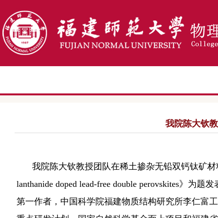
我院陈大钦教
我院
陈大钦教授
团队
在
稀土掺杂无铅双钙钛矿材
lanthanide doped lead-free double perovskites
》为题发
第一作者，
中国科学院福建物质结构研究所李仁富工