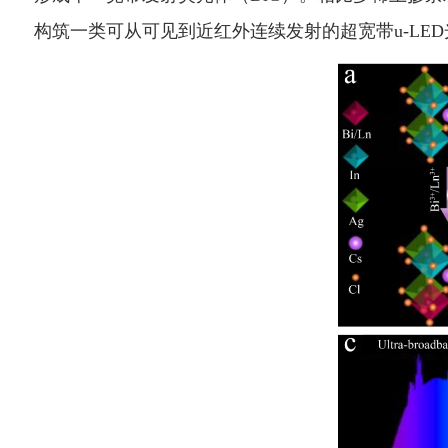
构
筑
一
类可
从可见到近红外
连续发射
的超宽带
u-LE