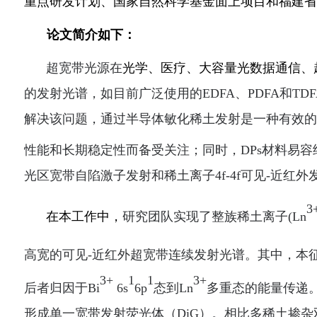
重点研发计划、国家自然科学基金面上项目和福建省
论文简介如下：
超宽带光源在
光学、医疗、大容量光数据通信、
的发射光谱，如目前广泛使用的
EDFA、PDFA和
解决该问题，通过半导体敏化稀土发射是一种有效的
性能和长期稳定性而备受关注；同时，DPs材料易
光区宽带自
陷
激子发射和稀土离子
4f
-4
f可见-近红
3
在本工作中，
研究团队
实现了
整族稀土
离子
(
Ln
高
宽的
可见
-近红外
超宽带连续发射光谱。
其中，
本
3+
1
1
3+
后者归因于
Bi
6s
6p
态到
Ln
多重态的能量传递
形成单一宽带发射荧光体（
DiG）。相比多稀土
掺
杂