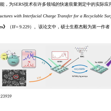
能，为
SERS
技术在许多领域的快速痕量测定中的实际应
ructures with Interfacial Charge Transfer for a Recyclable S
es
》
（
IF=
9.229
）。该论文中，
硕士生
蔡杰毅
为第一作者
c23939