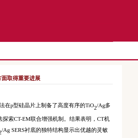
方面取得重要进展
法在
p
型硅晶片上制备了高度有序的
TiO
/Ag
多
2
法探索
CT-EM
联合增强机制。结果表明，
CT
机
/Ag SERS
衬底的独特结构显示出优越的灵敏
2