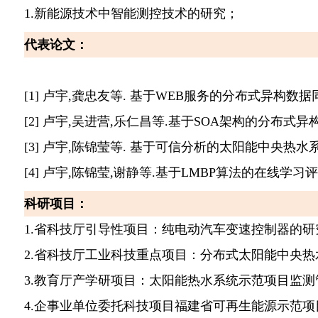
1.
新能源技术中智能测控技术的研究
；
代表论文：
[1]
卢宇
,
龚忠友等
.
基于
WEB
服务的分布式异构数据
[2]
卢宇
,
吴进营
,
乐仁昌等
.
基于
SOA
架构的分布式异
[3]
卢宇
,
陈锦莹等
.
基于可信分析的太阳能中央热水
[4]
卢宇
,
陈锦莹
,
谢静等
.
基于
LMBP
算法的在线学习评
科研项目
：
1.
省科技厅引导性项目：纯电动汽车变速控制器的研
2.
省科技厅工业科技重点项目：分布式太阳能中央热
3.
教育厅产学研项目：太阳能热水系统示范项目监测
4.
企事业单位委托科技项目福建省可再生能源示范项