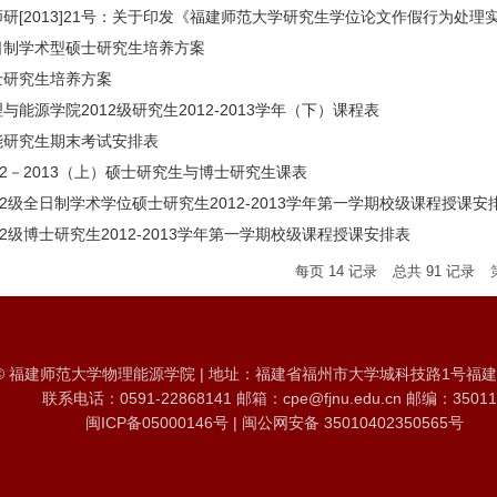
研[2013]21号：关于印发《福建师范大学研究生学位论文作假行为处理实
日制学术型硕士研究生培养方案
士研究生培养方案
与能源学院2012级研究生2012-2013学年（下）课程表
能研究生期末考试安排表
12－2013（上）硕士研究生与博士研究生课表
12级全日制学术学位硕士研究生2012-2013学年第一学期校级课程授课安
12级博士研究生2012-2013学年第一学期校级课程授课安排表
每页
14
记录
总共
91
记录
© 福建师范大学物理能源学院 | 地址：福建省福州市大学城科技路1号福
联系电话：0591-22868141 邮箱：cpe@fjnu.edu.cn 邮编：35011
闽ICP备05000146号 | 闽公网安备 35010402350565号