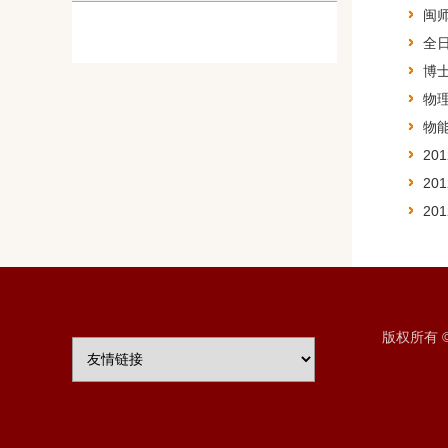
闽师
全
博
物理
物
20
20
20
版权所有 