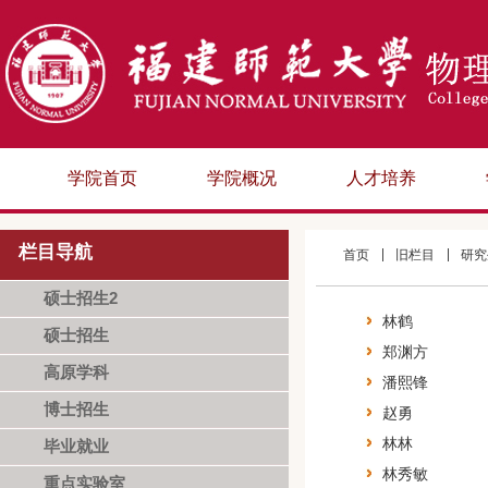
学院首页
学院概况
人才培养
栏目导航
首页
旧栏目
研究
硕士招生2
林鹤
硕士招生
郑渊方
高原学科
潘熙锋
博士招生
赵勇
林林
毕业就业
林秀敏
重点实验室