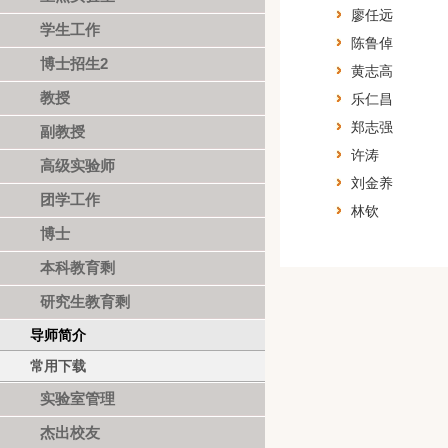
廖任远
学生工作
陈鲁倬
博士招生2
黄志高
教授
乐仁昌
郑志强
副教授
许涛
高级实验师
刘金养
团学工作
林钦
博士
本科教育剩
研究生教育剩
导师简介
常用下载
实验室管理
杰出校友